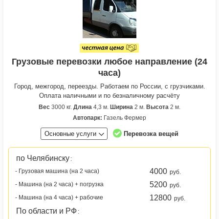
Грузовые перевозки любое направление (24
часа)
Город, межгород, переезды. Работаем по России, с грузчиками.
Оплата наличными и по безналичному расчёту
Вес
3000 кг.
Длина
4,3 м.
Ширина
2 м.
Высота
2 м.
Автопарк:
Газель Фермер
Основные услуги
Перевозка вещей
по Челябинску
:
4000
- Грузовая машина (на 2 часа)
руб.
5200
- Машина (на 2 часа) + погрузка
руб.
12800
- Машина (на 4 часа) + рабочие
руб.
По области и РФ
: