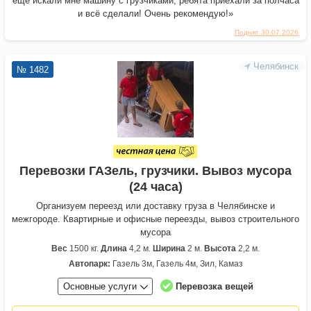
ещё искали мне машину с грузчиками, ребята приехали за полчаса
и всё сделали! Очень рекомендую!»
Поднят 30.07.2026
Челябинск
№ 1482
Перевозки ГАЗель, грузчики. Вывоз мусора
(24 часа)
Организуем переезд или доставку груза в Челябинске и
межгороде. Квартирные и офисные переезды, вывоз строительного
мусора
Вес
1500 кг.
Длина
4,2 м.
Ширина
2 м.
Высота
2,2 м.
Автопарк:
Газель 3м, Газель 4м, Зил, Камаз
Основные услуги
Перевозка вещей