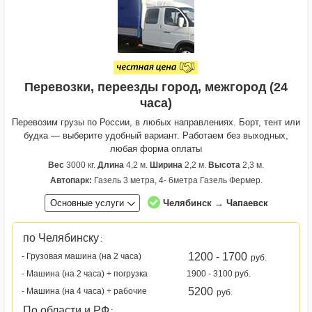
Перевозки, переезды город, межгород (24
часа)
Перевозим грузы по России, в любых направлениях. Борт, тент или
будка — выберите удобный вариант. Работаем без выходных,
любая форма оплаты
Вес
3000 кг.
Длина
4,2 м.
Ширина
2,2 м.
Высота
2,3 м.
Автопарк:
Газель 3 метра, 4- 6метра Газель Фермер.
Основные услуги
Челябинск → Чапаевск
по Челябинску
:
1200 - 1700
- Грузовая машина (на 2 часа)
руб.
- Машина (на 2 часа) + погрузка
1900 - 3100 руб.
5200
- Машина (на 4 часа) + рабочие
руб.
По области и РФ
: