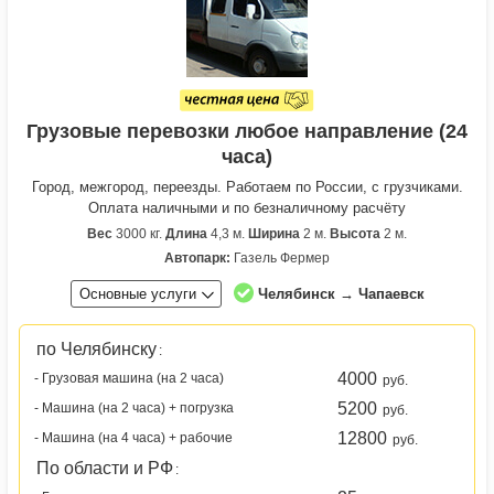
Грузовые перевозки любое направление (24
часа)
Город, межгород, переезды. Работаем по России, с грузчиками.
Оплата наличными и по безналичному расчёту
Вес
3000 кг.
Длина
4,3 м.
Ширина
2 м.
Высота
2 м.
Автопарк:
Газель Фермер
Основные услуги
Челябинск → Чапаевск
по Челябинску
:
4000
- Грузовая машина (на 2 часа)
руб.
5200
- Машина (на 2 часа) + погрузка
руб.
12800
- Машина (на 4 часа) + рабочие
руб.
По области и РФ
: