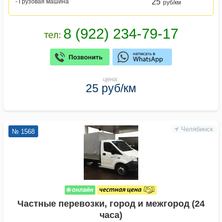
25
- Грузовая машина
руб/км
цена:
25 руб/км
Челябинск
№ 1568
Частные перевозки, город и межгород (24
часа)